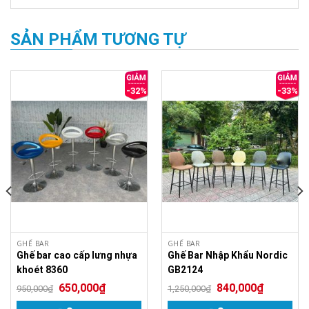
SẢN PHẨM TƯƠNG TỰ
-32%
-33%
GHẾ BAR
GHẾ BAR
Ghế bar cao cấp lưng nhựa
Ghế Bar Nhập Khẩu Nordic
khoét 8360
GB2124
650,000
₫
840,000
₫
950,000
₫
1,250,000
₫