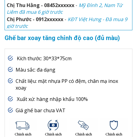
Chị Thu Hằng - 08452xxxxxx
-
Mỹ Đình 2, Nam Từ
Liêm đã mua 6 giờ trước
Chị Phước - 0912xxxxxx
-
KĐT Việt Hưng - Đã mua 9
giờ trước
Anh Hòa
-
Số 3, Trịnh Văn Bô đã mua 1 giờ trước
Ghế bar xoay tăng chỉnh độ cao (đủ màu)
Chị Thu Thủy - 0945xxxxxx
-
KĐT Ciputra đã mua 30
phút trước
Kích thước: 30*33*75cm
Màu sắc: đa dạng
Chất liệu: mặt nhựa PP có đệm, chân mạ inox
xoay
Xuất xứ: hàng nhập khẩu 100%
Giá ghế bar chưa VAT