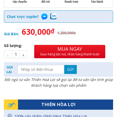
Chat trực tuyến?
630,000
₫
1,200,000
₫
Giá Bán:
Số lượng:
MUA NGAY
Giao hàng tận nơi, nhận hàng thanh toán
GỌI
LẠI
Đội ngũ tư vấn Thiên Hoà Lợi sẽ gọi lại để tư vấn tận tình giúp
khách hàng lựa chọn sản phẩm
THIÊN HÒA LỢI
100% sản phẩm chính hãng Thiên Hòa Lợi