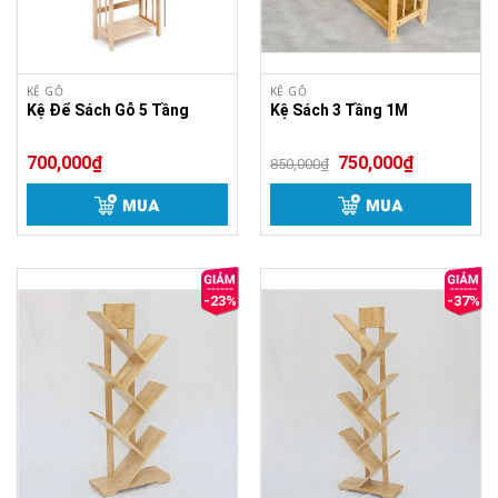
KỆ GỖ
KỆ GỖ
Kệ Để Sách Gỗ 5 Tầng
Kệ Sách 3 Tầng 1M
700,000
₫
750,000
₫
850,000
₫
MUA
MUA
-23%
-37%