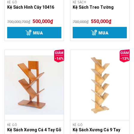
KỆ GỖ
KỆ SÁCH
Kệ Sách Hình Cây 10416
Kệ Sách Treo Tường
500,000
₫
550,000
₫
700,000,700
₫
700,000
₫
MUA
MUA
-14%
-13%
KỆ GỖ
KỆ GỖ
Kệ Sách Xương Cá 4 Tay Gỗ
Kệ Sách Xương Cá 9 Tay