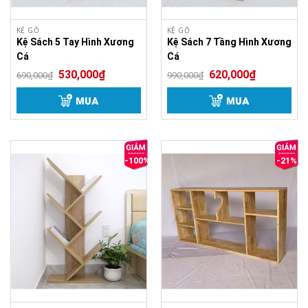
KỆ GỖ
KỆ GỖ
Kệ Sách 5 Tay Hình Xương
Kệ Sách 7 Tầng Hình Xương
Cá
Cá
530,000
₫
620,000
₫
690,000
₫
990,000
₫
MUA
MUA
-100%
-21%