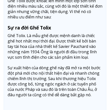
Ghế Tolix được khoác lên mình một lớp sơn tĩnh
điện nhiều màu sắc, cùng với đó là một thiết kế đơn
giản nhưng vững chãi, tiện dụng. Vì thế nó có
nhiều ưu điểm như sau:
Sự ra đời Ghế Tolix
Ghế Tolix. Là mẫu ghế được mệnh danh là chiếc
ghế hot nhất mọi thời đại. Được thiết kế bởi bàn
tay tài hoa của nhà thiết kế Savier Pauchard vào
những năm 1934. Ông là người đi đầu trong lĩnh
vực sơn tĩnh điện cho các sản phẩm kim loại.
Sự xuất hiện của dòng ghế này đã mở ra một bước
đột phá mới cho nội thất hiện đại và nhanh chóng
chiếm lĩnh thị trường. Sau khi thương hiệu Tolix
được công bố, từng ngóc ngách ở các tuyến phố
của nước Pháp và sau đó là trên toàn Châu Âu, ở
đâu người ta cũng có thể dễ dàng bắt gặp nó.