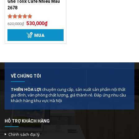
Ghế Tolix Cafe Nhiều Màu
2678
530,000
₫
Được xếp
620,000
₫
5.00
hạng
5 sao
MUA
VỀ CHÚNG TÔI
Màu sắc Ghế Tolix
THIÊN HÒA LỢI
chuyên cung cấp, sản xuất sản phẩm nội thất
Nhiều màu sắc dẫn tới có thể dễ dàng decor, phù
gia đình, văn phòng chất lượng, giá thành rẻ. Đáp ứng nhu cầu
hợp với nhiều không gian khác nhau
khách hàng khu vực Hà Nội
Sơn tĩnh điện cao cấp đảm bảo độ bền của sản
phẩm, chống rỉ sét. Ghế có thể dùng ngoài trời một
HỖ TRỢ KHÁCH HÀNG
cách thoải mái
Chính sách đại lý