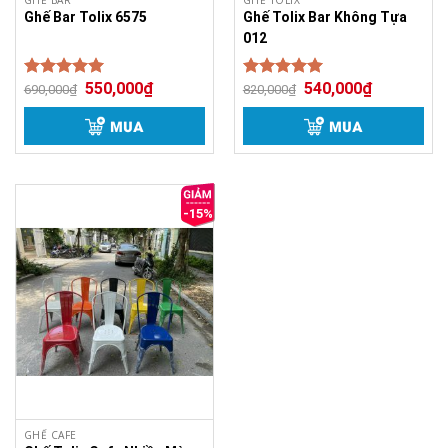
Ghế Bar Tolix 6575
Ghế Tolix Bar Không Tựa
012
550,000
₫
540,000
₫
Được xếp
Được xếp
690,000
₫
820,000
₫
5.00
5.00
hạng
hạng
5 sao
5 sao
MUA
MUA
-15%
GHẾ CAFE