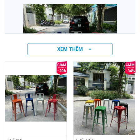
XEM THÊM
-20%
-34%
ghế bar tolix
GHẾ BAR
GHẾ TOLIX