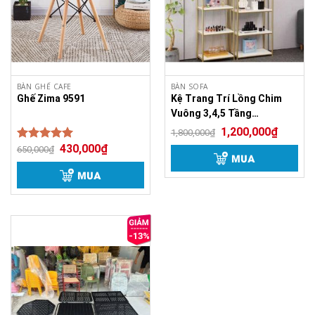
BÀN GHẾ CAFE
BÀN SOFA
Ghế Zima 9591
Kệ Trang Trí Lồng Chim
Vuông 3,4,5 Tầng
KTT3450
1,200,000
₫
1,800,000
₫
430,000
₫
Được xếp
650,000
₫
MUA
5.00
hạng
5 sao
MUA
-13%