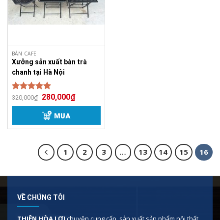
BÀN CAFE
Xưởng sản xuất bàn trà
chanh tại Hà Nội
280,000
₫
Được xếp
320,000
₫
5.00
hạng
5 sao
MUA
1
2
3
…
13
14
15
16
VỀ CHÚNG TÔI
THIÊN HÒA LỢI
chuyên cung cấp, sản xuất sản phẩm nội thất