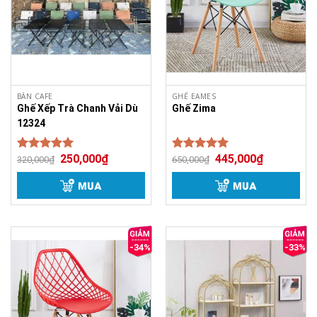
BÀN CAFE
GHẾ EAMES
Ghế Xếp Trà Chanh Vải Dù
Ghế Zima
12324
250,000
₫
445,000
₫
Được xếp
Được xếp
320,000
₫
650,000
₫
5.00
5.00
hạng
hạng
5 sao
5 sao
MUA
MUA
-34%
-33%