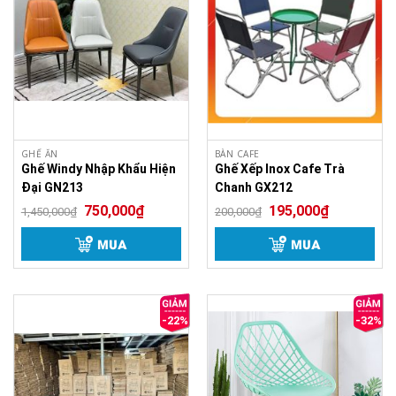
GHẾ ĂN
BÀN CAFE
Ghế Windy Nhập Khẩu Hiện
Ghế Xếp Inox Cafe Trà
Đại GN213
Chanh GX212
750,000
₫
195,000
₫
1,450,000
₫
200,000
₫
MUA
MUA
-22%
-32%