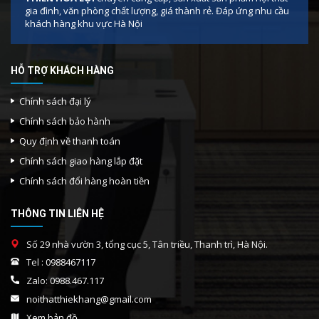
gia đình, văn phòng chất lượng, giá thành rẻ. Đáp ứng nhu cầu
khách hàng khu vực Hà Nội
HỖ TRỢ KHÁCH HÀNG
Chính sách đại lý
Chính sách bảo hành
Quy định về thanh toán
Chính sách giao hàng lắp đặt
Chính sách đổi hàng hoàn tiền
THÔNG TIN LIÊN HỆ
Số 29 nhà vườn 3, tổng cục 5, Tân triều, Thanh trì, Hà Nội.
Tel :
0988467117
Zalo:
0988.467.117
noithatthiekhang@gmail.com
Xem bản đồ