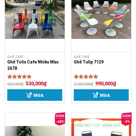
GHẾ CAFE
GHẾ CAFE
Ghế Tolix Cafe Nhiều Màu
Ghế Tulip 7129
2678
530,000
₫
990,000
₫
Được xếp
Được xếp
620,000
₫
2,100,000
₫
5.00
5.00
hạng
hạng
5 sao
5 sao
MUA
MUA
-48%
-3%