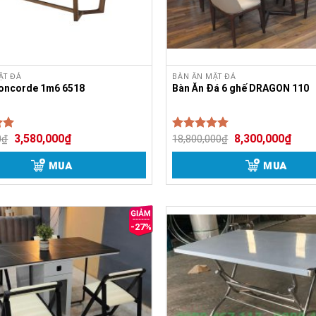
ẶT ĐÁ
BÀN ĂN MẶT ĐÁ
Concorde 1m6 6518
Bàn Ăn Đá 6 ghế DRAGON 110
3,580,000
₫
8,300,000
₫
0
₫
18,800,000
₫
p
Được xếp
00
5.00
hạng
5 sao
MUA
MUA
-27%