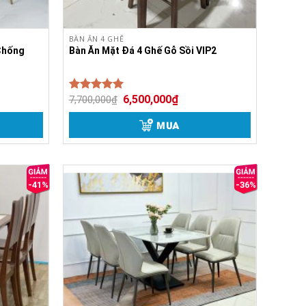
BÀN ĂN 4 GHẾ
Chống
Bàn Ăn Mặt Đá 4 Ghế Gỗ Sồi VIP2
6,500,000
₫
7,700,000
₫
Được xếp
5.00
hạng
5 sao
MUA
-41%
-36%