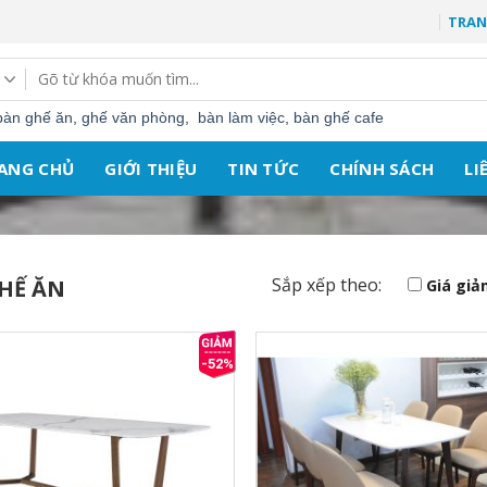
TRAN
Tìm
kiếm:
bàn ghế ăn
,
ghế văn phòng
,
bàn làm việc
,
bàn ghế cafe
ANG CHỦ
GIỚI THIỆU
TIN TỨC
CHÍNH SÁCH
LI
Sắp xếp theo:
HẾ ĂN
Giá giả
-52%