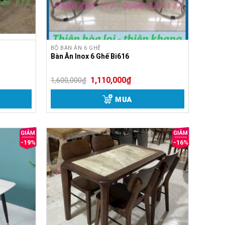
BỘ BÀN ĂN 6 GHẾ
Bàn Ăn Inox 6 Ghế Bi616
1,110,000
₫
1,600,000
₫
MUA
-19%
-16%