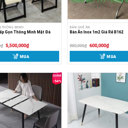
N THÔNG MINH
BÀN GHẾ ĂN
ấp Gọn Thông Minh Mặt Đá
Bàn Ăn Inox 1m2 Giá Rẻ B162
5,500,000
₫
600,000
₫
0
₫
880,000
₫
MUA
MUA
-54%