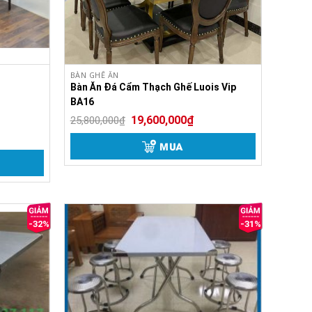
BÀN GHẾ ĂN
Bàn Ăn Đá Cẩm Thạch Ghế Luois Vip
BA16
19,600,000
₫
25,800,000
₫
MUA
-32%
-31%