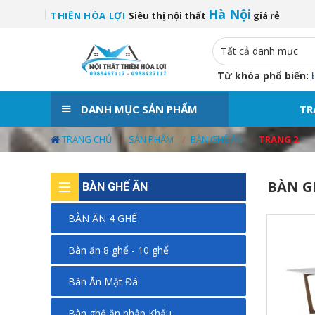
Skip
Hà Nội
THIÊN HÒA LỢI
Siêu thị nội thất
giá rẻ
to
content
Từ khóa phổ biến:
DANH MỤC SẢN PHẨM
TR
TRANG CHỦ
/
SẢN PHẨM
/
BÀN GHẾ ĂN
/
TRANG 2
BÀN G
BÀN GHẾ ĂN
BÀN ĂN 4 GHẾ
Bàn ăn 8 ghế - 10 ghế
Bàn Ăn Mặt Đá
Bàn ghế ăn nhập Khẩu