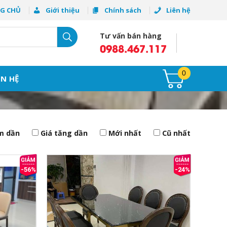
G CHỦ
Giới thiệu
Chính sách
Liên hệ
Tư vấn bán hàng
0988.467.117
0
ÊN HỆ
m dần
Giá tăng dần
Mới nhất
Cũ nhất
-56%
-24%