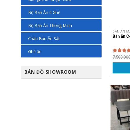
Bộ Bàn Ăn 6 Ghế
Bộ Bàn Ăn Thông Minh
BÀN ĂN M
Bàn ăn 
Chân Bàn Ăn Sắt
Ghế ăn
7,500,00
Được xế
5.
hạng
5 sao
BẢN ĐỒ SHOWROOM