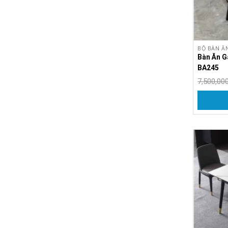
BỘ BÀN Ă
Bàn Ăn G
BA245
7,500,00