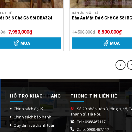
N 6 GHẾ
BÀN ĂN MẶT ĐÁ
ặt Đá 6 Ghế Gỗ Sồi BBA324
Bàn Ăn Mặt Đá 6 Ghế Gỗ Sồi B
7,950,000
₫
8,500,000
₫
00
₫
14,500,000
₫
MUA
MUA
HỖ TRỢ KHÁCH HÀNG
THÔNG TIN LIÊN HỆ
Chính sách đại lý
Số 29 nhà vườn 3, tổng cục 5, Tâ
Thanh trì, Hà Nội.
Chính sách bảo hành
Tel :
0988467117
Quy định về thanh toán
Zalo:
0988.467.117