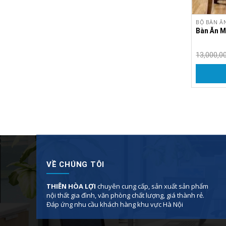
BỘ BÀN Ă
Bàn Ăn M
13,000,0
VỀ CHÚNG TÔI
THIÊN HÒA LỢI
chuyên cung cấp, sản xuất sản phẩm
nội thất gia đình, văn phòng chất lượng, giá thành rẻ.
Đáp ứng nhu cầu khách hàng khu vực Hà Nội