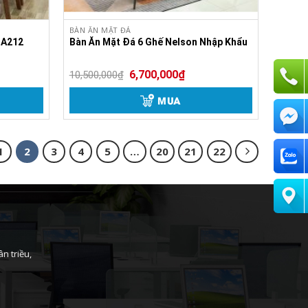
BÀN ĂN MẶT ĐÁ
GA212
Bàn Ăn Mặt Đá 6 Ghế Nelson Nhập Khẩu
6,700,000
₫
10,500,000
₫
MUA
1
2
3
4
5
…
20
21
22
n triều,