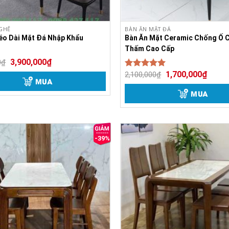
 GHẾ
BÀN ĂN MẶT ĐÁ
éo Dài Mặt Đá Nhập Khẩu
Bàn Ăn Mặt Ceramic Chống Ố 
Thấm Cao Cấp
3,900,000
₫
0
₫
1,700,000
₫
2,100,000
₫
Được xếp
MUA
5.00
hạng
5 sao
MUA
-39%