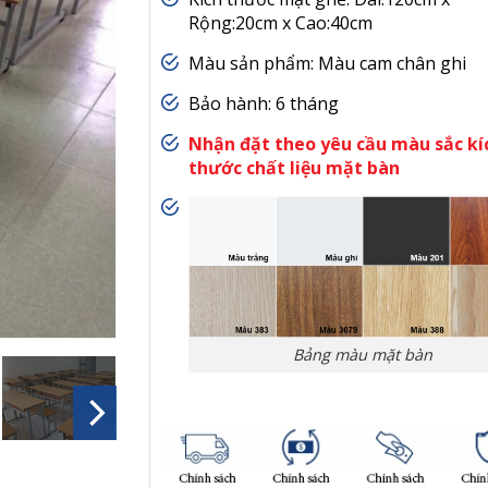
Rộng:20cm x Cao:40cm
Màu sản phẩm: Màu cam chân ghi
Bảo hành: 6 tháng
Nhận đặt theo yêu cầu màu sắc kí
thước chất liệu mặt bàn
Bảng màu mặt bàn
a 9 giờ trước
a 30 phút
3 giờ trước