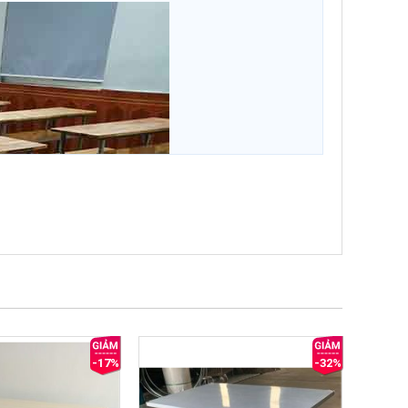
-17%
-32%