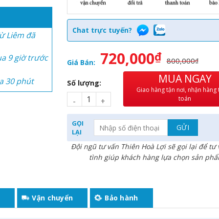
 giờ trước
ừ Liêm đã
Chat trực tuyến?
a 9 giờ trước
720,000
₫
800,000
₫
Giá Bán:
a 30 phút
MUA NGAY
Số lượng:
Giao hàng tận nơi, nhận hàng
toán
3 giờ trước
 giờ trước
GỌI
ừ Liêm đã
LẠI
Đội ngũ tư vấn Thiên Hoà Lợi sẽ gọi lại để tư
a 9 giờ trước
tình giúp khách hàng lựa chọn sản ph
a 30 phút
u
Vận chuyển
Bảo hành