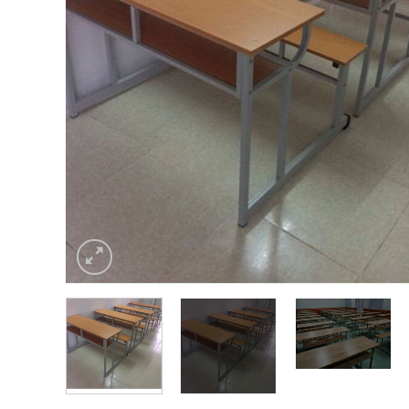
Chị Phước - 0912xxxxxx
-
KĐT Việt Hưng - Đã mu
Anh Hòa
-
Số 3, Trịnh Văn Bô đã mua 1 giờ trước
Chị Thu Thủy - 0945xxxxxx
-
KĐT Ciputra đã mu
trước
Anh Minh Trà - 088xxxxxx
-
Đã mua 2 giờ trước
Đức Minh - 0912xxxxxx
-
Hai Bà Trưng - Đã mua 