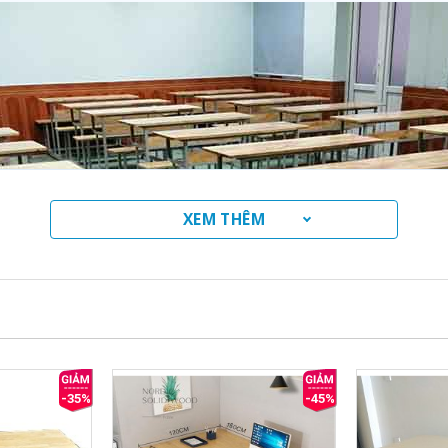
XEM THÊM
-35%
-45%