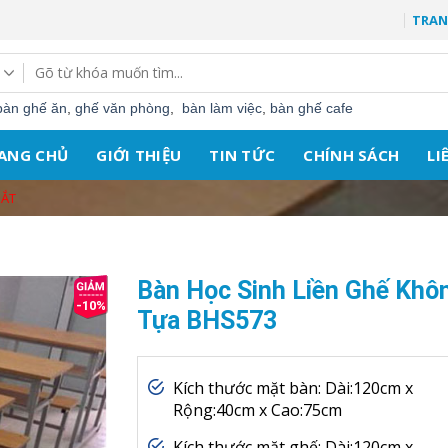
TRAN
Tìm
kiếm:
bàn ghế ăn
,
ghế văn phòng
,
bàn làm việc
,
bàn ghế cafe
ANG CHỦ
GIỚI THIỆU
TIN TỨC
CHÍNH SÁCH
LI
SẮT
Bàn Học Sinh Liền Ghế Khô
-10%
Tựa BHS573
Kích thước mặt bàn: Dài:120cm x
Rộng:40cm x Cao:75cm
Kích thước mặt ghế: Dài:120cm x