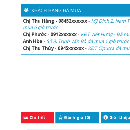
Anh Phúc Lộc - 0934xxxxxx
-
Times City đã mua 3
KHÁCH HÀNG ĐÃ MUA
Chị Thu Hằng - 08452xxxxxx
-
Mỹ Đình 2, Nam T
mua 6 giờ trước
Chị Phước - 0912xxxxxx
-
KĐT Việt Hưng - Đã mu
Anh Hòa
-
Số 3, Trịnh Văn Bô đã mua 1 giờ trước
Chị Thu Thủy - 0945xxxxxx
-
KĐT Ciputra đã mu
trước
Anh Minh Trà - 088xxxxxx
-
Đã mua 2 giờ trước
Đức Minh - 0912xxxxxx
-
Hai Bà Trưng - Đã mua 
Anh Phúc Lộc - 0934xxxxxx
-
Times City đã mua 3
Chị Thu Hằng - 08452xxxxxx
-
Mỹ Đình 2, Nam T
mua 6 giờ trước
Chị Phước - 0912xxxxxx
-
KĐT Việt Hưng - Đã mu
Anh Hòa
-
Số 3, Trịnh Văn Bô đã mua 1 giờ trước
Chị Thu Thủy - 0945xxxxxx
-
KĐT Ciputra đã mu
trước
Chi tiết
Đánh giá (0)
Giới thiệ