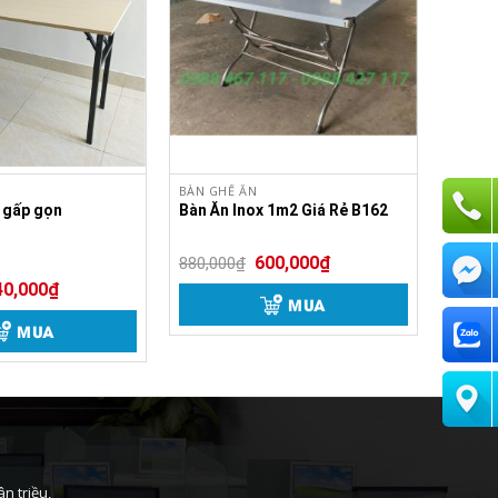
BÀN GHẾ ĂN
c gấp gọn
Bàn Ăn Inox 1m2 Giá Rẻ B162
600,000
₫
880,000
₫
40,000
₫
MUA
MUA
n triều,