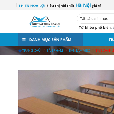
Skip
Hà Nội
THIÊN HÒA LỢI
Siêu thị nội thất
giá rẻ
to
content
Từ khóa phổ biến:
DANH MỤC SẢN PHẨM
TR
TRANG CHỦ
/
SẢN PHẨM
/
BÀN LÀM VIỆC
/
BÀN CHÂN 