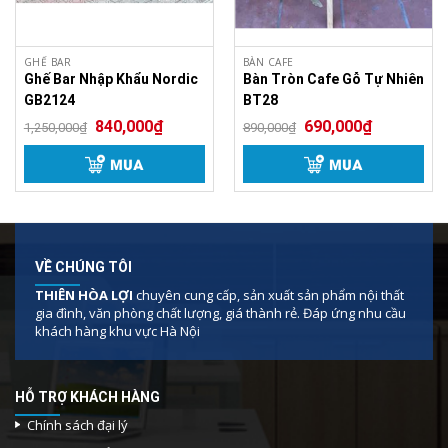
GHẾ BAR
BÀN CAFE
Ghế Bar Nhập Khẩu Nordic
Bàn Tròn Cafe Gỗ Tự Nhiên
GB2124
BT28
840,000
₫
690,000
₫
1,250,000
₫
890,000
₫
MUA
MUA
VỀ CHÚNG TÔI
THIÊN HÒA LỢI
chuyên cung cấp, sản xuất sản phẩm nội thất
gia đình, văn phòng chất lượng, giá thành rẻ. Đáp ứng nhu cầu
Bàn Tulip Mặt Kính
khách hàng khu vực Hà Nội
Công dung
Bàn Tulip Mặt Kính
HỖ TRỢ KHÁCH HÀNG
Cường Lực D60cm
Chính sách đại lý
Một kết cấu đơn giản nhưng với sự tính toán