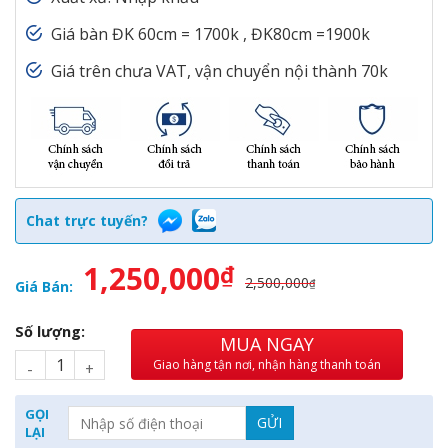
Giá bàn ĐK 60cm = 1700k , ĐK80cm =1900k
Giá trên chưa VAT, vận chuyển nội thành 70k
Chat trực tuyến?
1,250,000
₫
2,500,000
₫
Giá Bán:
Số lượng:
MUA NGAY
Giao hàng tận nơi, nhận hàng thanh toán
GỌI
LẠI