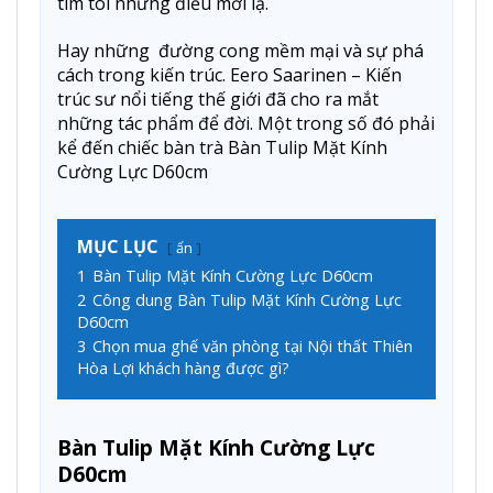
tìm tòi những điều mới lạ.
Hay những đường cong mềm mại và sự phá
cách trong kiến trúc. Eero Saarinen – Kiến
trúc sư nổi tiếng thế giới đã cho ra mắt
những tác phẩm để đời. Một trong số đó phải
kể đến chiếc bàn trà
Bàn Tulip Mặt Kính
Cường Lực D60cm
MỤC LỤC
ẩn
1
Bàn Tulip Mặt Kính Cường Lực D60cm
2
Công dung Bàn Tulip Mặt Kính Cường Lực
D60cm
3
Chọn mua ghế văn phòng tại Nội thất Thiên
Hòa Lợi khách hàng được gì?
Bàn Tulip Mặt Kính Cường Lực
D60cm