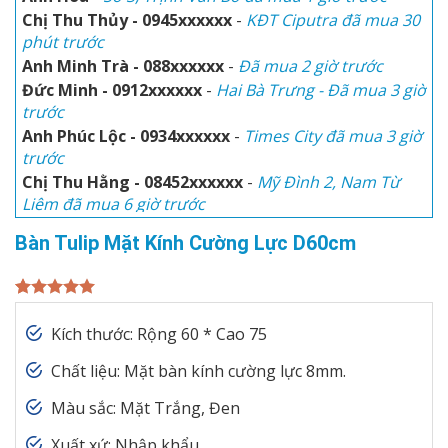
Chị Thu Thủy - 0945xxxxxx
-
KĐT Ciputra đã mua 30
phút trước
Anh Minh Trà - 088xxxxxx
-
Đã mua 2 giờ trước
Đức Minh - 0912xxxxxx
-
Hai Bà Trưng - Đã mua 3 giờ
trước
Anh Phúc Lộc - 0934xxxxxx
-
Times City đã mua 3 giờ
trước
Chị Thu Hằng - 08452xxxxxx
-
Mỹ Đình 2, Nam Từ
Liêm đã mua 6 giờ trước
Chị Phước - 0912xxxxxx
-
KĐT Việt Hưng - Đã mua 9
Bàn Tulip Mặt Kính Cường Lực D60cm
giờ trước
Anh Hòa
-
Số 3, Trịnh Văn Bô đã mua 1 giờ trước
Chị Thu Thủy - 0945xxxxxx
-
KĐT Ciputra đã mua 30
5.00
3
trên 5
phút trước
dựa trên
Kích thước: Rộng 60 * Cao 75
đánh giá
Chất liệu: Mặt bàn kính cường lực 8mm.
Màu sắc: Mặt Trắng, Đen
Xuất xứ: Nhập khẩu