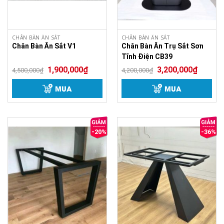
CHÂN BÀN ĂN SẮT
CHÂN BÀN ĂN SẮT
Chân Bàn Ăn Sắt V1
Chân Bàn Ăn Trụ Sắt Sơn
Tĩnh Điện CB39
1,900,000
₫
3,200,000
₫
4,500,000
₫
4,200,000
₫
MUA
MUA
-20%
-36%