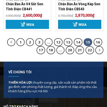
CHÂN BÀN ĂN SẮT
CHÂN BÀN ĂN SẮT
Chân Bàn Ăn V4 Sắt Sơn
Chân Bàn Ăn Vòng Kép Sơn
Tĩnh Điện CB441
Tĩnh Điện CB543
2,600,000
₫
2,870,000
₫
3,500,000
₫
3,700,000
₫
MUA
MUA
1
2
3
…
12
13
14
15
16
17
18
…
20
21
22
VỀ CHÚNG TÔI
THIÊN HÒA LỢI
chuyên cung cấp, sản xuất sản phẩm nội thất
gia đình, văn phòng chất lượng, giá thành rẻ. Đáp ứng nhu cầu
khách hàng khu vực Hà Nội
HỖ TRỢ KHÁCH HÀNG