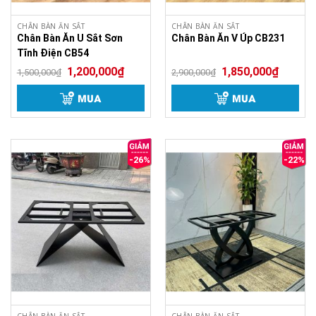
CHÂN BÀN ĂN SẮT
CHÂN BÀN ĂN SẮT
Chân Bàn Ăn U Sắt Sơn
Chân Bàn Ăn V Úp CB231
Tĩnh Điện CB54
1,200,000
₫
1,850,000
₫
1,500,000
₫
2,900,000
₫
MUA
MUA
-26%
-22%