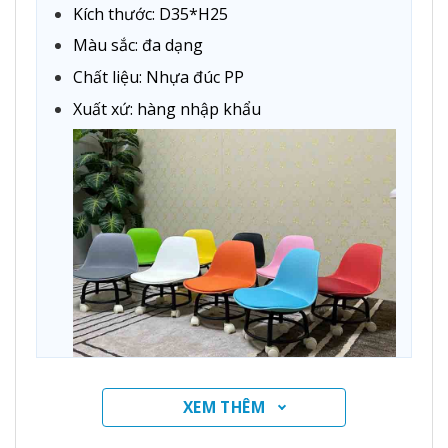
Kích thước: D35*H25
Màu sắc: đa dạng
Chất liệu: Nhựa đúc PP
Xuất xứ: hàng nhập khẩu
Ghế Đôn nhựa Klarup chân xoay
XEM THÊM