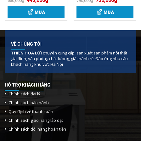
445,000
₫
730,000
₫
Được xếp
Được xếp
650,000
₫
790,000
₫
5.00
5.00
hạng
hạng
5 sao
5 sao
MUA
MUA
VỀ CHÚNG TÔI
THIÊN HÒA LỢI
chuyên cung cấp, sản xuất sản phẩm nội thất
Ghế Đôn nhựa Klarup chân xoay
gia đình, văn phòng chất lượng, giá thành rẻ. Đáp ứng nhu cầu
khách hàng khu vực Hà Nội
Tính năng Ghế Đôn nhựa Klarup chân xoay
GX7967
HỖ TRỢ KHÁCH HÀNG
Chính sách đại lý
Ghế có kiểu dáng lạ mắt với thiết kế bo
Chính sách bảo hành
tròn ở phần lưng ghế tạo nên độ mềm
mại, nhẹ nhàng. Uyển chuyển, khiến
Quy định về thanh toán
không gian quán trở nên hài hòa và cuốn
Chính sách giao hàng lắp đặt
hút hơn.Vừa cổ điển vừa sang trọng
Chính sách đổi hàng hoàn tiền
Với thiết kế vừa cổ điển vừa sang trọng.