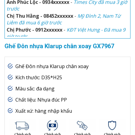
Anh Phúc Lộc - 0934xxxxxx
-
Times City đã mua 3 giờ
trước
Chị Thu Hằng - 08452xxxxxx
-
Mỹ Đình 2, Nam Từ
Liêm đã mua 6 giờ trước
Chị Phước - 0912xxxxxx
-
KĐT Việt Hưng - Đã mua 9
giờ trước
Anh Hòa
-
Số 3, Trịnh Văn Bô đã mua 1 giờ trước
Ghế Đôn nhựa Klarup chân xoay GX7967
Chị Thu Thủy - 0945xxxxxx
-
KĐT Ciputra đã mua 30
phút trước
Ghế Đôn nhựa Klarup chân xoay
Kích thước: D35*H25
Màu sắc: đa dạng
Chất liệu: Nhựa đúc PP
Xuất xứ: hàng nhập khẩu