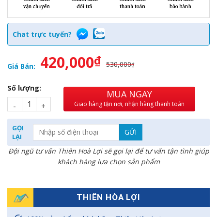
Chat trực tuyến?
420,000
₫
530,000
₫
Giá Bán:
Số lượng:
MUA NGAY
Giao hàng tận nơi, nhận hàng thanh toán
GỌI
LẠI
Đội ngũ tư vấn Thiên Hoà Lợi sẽ gọi lại để tư vấn tận tình giúp
khách hàng lựa chọn sản phẩm
THIÊN HÒA LỢI