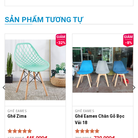
SẢN PHẨM TƯƠNG TỰ
-32%
-8%
Ghế Đôn nhựa Klarup chân xoay
GHẾ EAMES
GHẾ EAMES
Ghế Zima
Ghế Eames Chân Gỗ Bọc
Vải 18