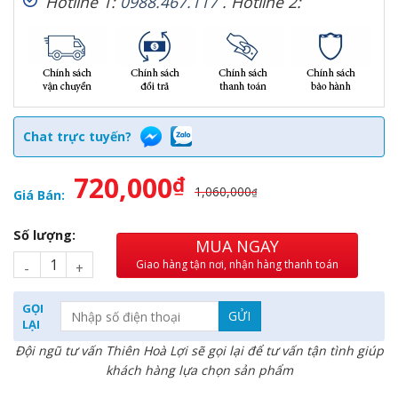
Hotline 1:
0988.467.117
.
Hotline 2:
Chat trực tuyến?
720,000
₫
1,060,000
₫
Giá Bán:
Số lượng:
MUA NGAY
Giao hàng tận nơi, nhận hàng thanh toán
GỌI
LẠI
Đội ngũ tư vấn Thiên Hoà Lợi sẽ gọi lại để tư vấn tận tình giúp
khách hàng lựa chọn sản phẩm