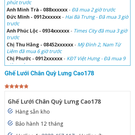
Anh Minh Trà - 088xxxxxx
-
Đã mua 2 giờ trước
Đức Minh - 0912xxxxxx
-
Hai Bà Trưng - Đã mua 3 giờ
trước
Anh Phúc Lộc - 0934xxxxxx
-
Times City đã mua 3 giờ
trước
Chị Thu Hằng - 08452xxxxxx
-
Mỹ Đình 2, Nam Từ
Liêm đã mua 6 giờ trước
Chị Phước - 0912xxxxxx
-
KĐT Việt Hưng - Đã mua 9
giờ trước
Anh Hòa
-
Số 3, Trịnh Văn Bô đã mua 1 giờ trước
Ghế Lưới Chân Quỳ Lưng Cao178
Chị Thu Thủy - 0945xxxxxx
-
KĐT Ciputra đã mua 30
phút trước
4.80
5
trên
5 dựa trên
Ghế Lưới Chân Quỳ Lưng Cao178
đánh giá
Hàng sẵn kho
Bảo hành 12 tháng