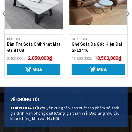
Ghế Sofa Văng Nỉ Hiện Đại SF181
BÀN TRÀ
GHẾ SOFA
Bàn Trà Sofa Chữ Nhật Mặt
Ghế Sofa Da Góc Hiện Đại
Đá BT08
SFL2416
2,050,000
₫
10,500,000
₫
2,400,000
₫
13,500,000
₫
MUA
MUA
VỀ CHÚNG TÔI
THIÊN HÒA LỢI
chuyên cung cấp, sản xuất sản phẩm nội thất
gia đình, văn phòng chất lượng, giá thành rẻ. Đáp ứng nhu cầu
khách hàng khu vực Hà Nội