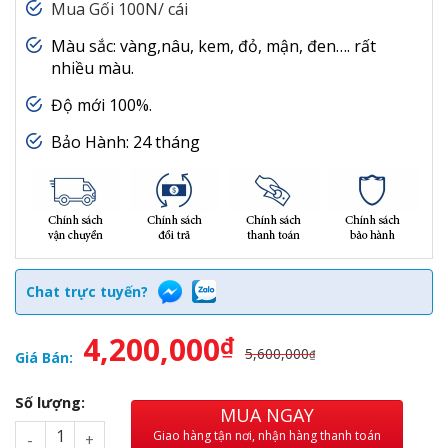
Mua Gối 100N/ cái
Màu sắc: vàng,nâu, kem, đỏ, mận, đen…. rất
nhiều màu.
Độ mới 100%.
Bảo Hành: 24 tháng
Chat trực tuyến?
4,200,000
₫
5,600,000
₫
Giá Bán:
Số lượng:
MUA NGAY
Giao hàng tận nơi, nhận hàng thanh toán