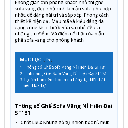
không gian căn phòng khách nhỏ thì ghế
sofa văng đẹp nhỏ xinh là mẫu sofa phù hợp
nhất, dễ dàng bài trí và sắp xếp. Phong cách
thiết kế hiện đại. Mẫu mã và kiểu dáng đa
dạng cùng kích thước vừa và nhỏ đều là
những ưu điểm . Và điểm nổi bật của mẫu
ghế sofa văng cho phòng khách
MỤC LỤC
ẩn
1
Thông số Ghế Sofa Văng Nỉ Hiện Đại SF181
2
Tính năng Ghế Sofa Văng Nỉ Hiện Đại SF181
3
Lợi ích bạn nên chọn mua hàng tại Nội thất
Thiên Hòa Lợi
Thông số Ghế Sofa Văng Nỉ Hiện Đại
SF181
Chất Liệu: Khung gỗ tự nhiên bọc nỉ, mút