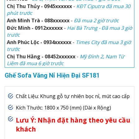
Anh Minh Trà - 088xxxxxx
-
Đã mua 2 giờ trước
Đức Minh - 0912xxxxxx
-
Hai Bà Trưng - Đã mua 3 giờ
trước
Anh Phúc Lộc - 0934xxxxxx
-
Times City đã mua 3 giờ
trước
Chị Thu Hằng - 08452xxxxxx
-
Mỹ Đình 2, Nam Từ
Liêm đã mua 6 giờ trước
Chị Phước - 0912xxxxxx
-
KĐT Việt Hưng - Đã mua 9
giờ trước
Anh Hòa
-
Số 3, Trịnh Văn Bô đã mua 1 giờ trước
Ghế Sofa Văng Nỉ Hiện Đại SF181
Chị Thu Thủy - 0945xxxxxx
-
KĐT Ciputra đã mua 30
phút trước
Chất Liệu: Khung gỗ tự nhiên bọc nỉ, mút cao cấp
Kích Thước: 1800 x 750 (mm) (Dài x Rộng)
Lưu Ý: Nhận đặt hàng theo yêu cầu
khách