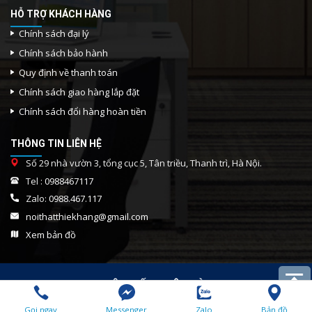
HỖ TRỢ KHÁCH HÀNG
Ghế Sofa Nỉ Văng
Chính sách đại lý
Chính sách bảo hành
Quy định về thanh toán
Chính sách giao hàng lắp đặt
Chính sách đổi hàng hoàn tiền
THÔNG TIN LIÊN HỆ
Số 29 nhà vườn 3, tổng cục 5, Tân triều, Thanh trì, Hà Nội.
Tel :
0988467117
Zalo:
0988.467.117
noithatthiekhang@gmail.com
Xem bản đồ
Ghế Sofa Nỉ Văng
Copyright 2026 ©
NỘI THẤT THIÊN HÒA LỢI. All rights
reserved 2010-2022.
Tính năng Ghế Sofa Văng Nỉ Hiện
Gọi ngay
Messenger
Zalo
Bản đồ