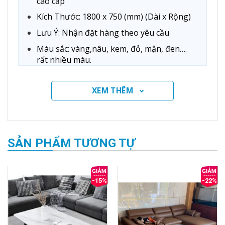
cao cấp
Kích Thước: 1800 x 750 (mm) (Dài x Rộng)
Lưu Ý: Nhận đặt hàng theo yêu cầu
Màu sắc: vàng,nâu, kem, đỏ, mận, đen….
rất nhiều màu.
Độ mới 100%.
XEM THÊM
Bảo Hành: 24 tháng
SẢN PHẨM TƯƠNG TỰ
-15%
-22%