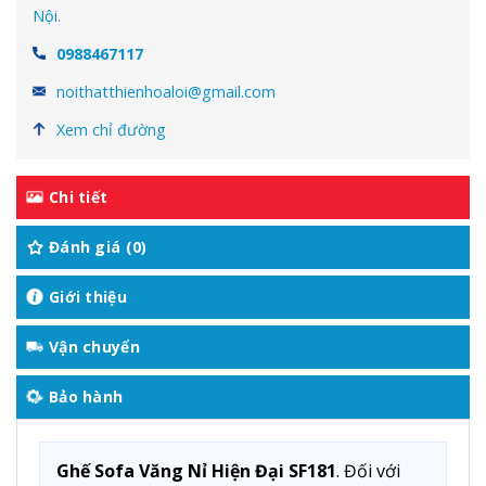
Nội.
0988467117
noithatthienhoaloi@gmail.com
Xem chỉ đường
Chi tiết
Đánh giá (0)
Giới thiệu
Vận chuyển
Bảo hành
Ghế Sofa Văng Nỉ Hiện Đại SF181
. Đối với