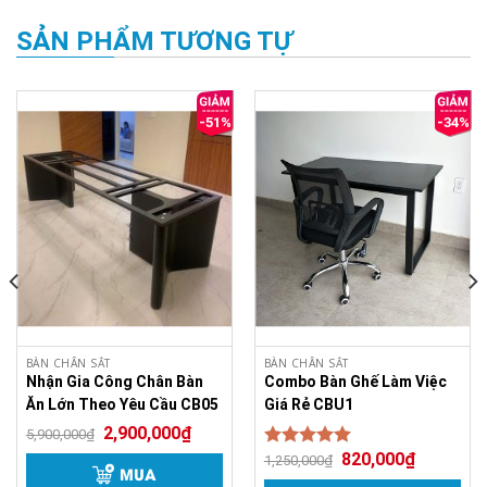
Chữ Z 1m
SẢN PHẨM TƯƠNG TỰ
5.00
3
3
trên
-51%
-34%
5 dựa trên
đánh giá
BÀN CHÂN SẮT
BÀN CHÂN SẮT
Nhận Gia Công Chân Bàn
Combo Bàn Ghế Làm Việc
Ăn Lớn Theo Yêu Cầu CB05
Giá Rẻ CBU1
2,900,000
₫
5,900,000
₫
820,000
₫
Được xếp
1,250,000
₫
MUA
5.00
hạng