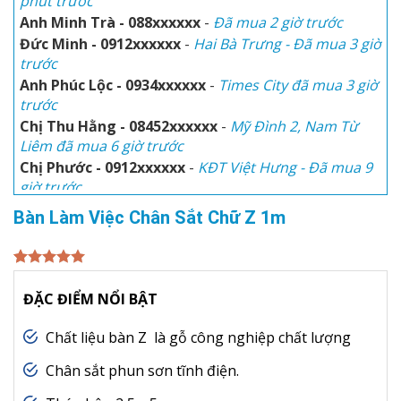
Anh Minh Trà - 088xxxxxx
-
Đã mua 2 giờ trước
Đức Minh - 0912xxxxxx
-
Hai Bà Trưng - Đã mua 3 giờ
trước
Anh Phúc Lộc - 0934xxxxxx
-
Times City đã mua 3 giờ
trước
Chị Thu Hằng - 08452xxxxxx
-
Mỹ Đình 2, Nam Từ
Liêm đã mua 6 giờ trước
Chị Phước - 0912xxxxxx
-
KĐT Việt Hưng - Đã mua 9
giờ trước
Anh Hòa
-
Số 3, Trịnh Văn Bô đã mua 1 giờ trước
Bàn Làm Việc Chân Sắt Chữ Z 1m
Chị Thu Thủy - 0945xxxxxx
-
KĐT Ciputra đã mua 30
phút trước
5.00
3
trên 5
dựa trên
ĐẶC ĐIỂM NỔI BẬT
đánh giá
Chất liệu bàn Z là gỗ công nghiệp chất lượng
Chân sắt phun sơn tĩnh điện.