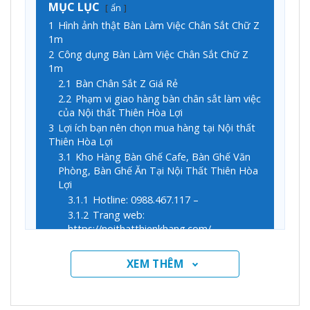
MỤC LỤC
ẩn
1
Hình ảnh thật Bàn Làm Việc Chân Sắt Chữ Z
1m
2
Công dụng Bàn Làm Việc Chân Sắt Chữ Z
1m
2.1
Bàn Chân Sắt Z Giá Rẻ
2.2
Phạm vi giao hàng bàn chân sắt làm việc
của Nội thất Thiên Hòa Lợi
3
Lợi ích bạn nên chọn mua hàng tại Nội thất
Thiên Hòa Lợi
3.1
Kho Hàng Bàn Ghế Cafe, Bàn Ghế Văn
Phòng, Bàn Ghế Ăn Tại Nội Thất Thiên Hòa
Lợi
3.1.1
Hotline: 0988.467.117 –
3.1.2
Trang web:
https://noithatthienkhang.com/
3.1.3
Tham khảo thêm
noithatthienhoaloi.com
XEM THÊM
Hình ảnh thật Bàn Làm Việc Chân Sắt