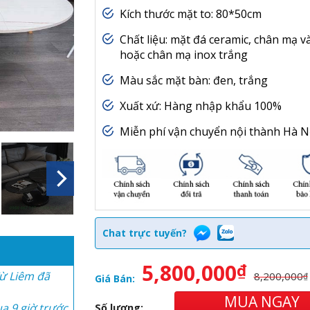
Kích thước mặt to: 80*50cm
Chất liệu: mặt đá ceramic, chân mạ v
hoặc chân mạ inox trắng
Màu sắc mặt bàn: đen, trắng
Xuất xứ: Hàng nhập khẩu 100%
Miễn phí vận chuyển nội thành Hà N
a 9 giờ trước
a 30 phút
Chat trực tuyến?
3 giờ trước
 giờ trước
5,800,000
₫
ừ Liêm đã
8,200,000
₫
Giá Bán:
MUA NGAY
a 9 giờ trước
Số lượng: