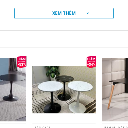
XEM THÊM
-53%
-34%
BÀN CAFE
BÀN ĂN MẶT Đ