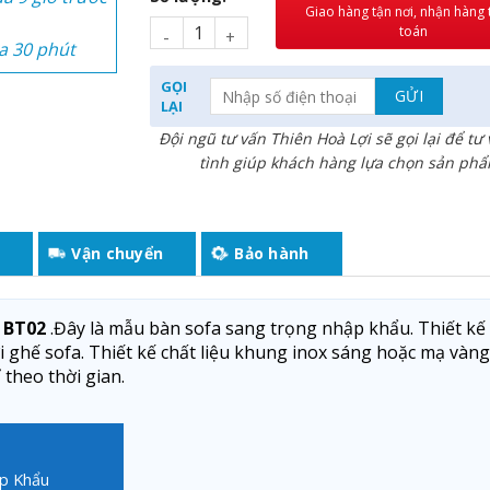
Giao hàng tận nơi, nhận hàng
toán
a 30 phút
GỌI
LẠI
3 giờ trước
Đội ngũ tư vấn Thiên Hoà Lợi sẽ gọi lại để tư
 giờ trước
tình giúp khách hàng lựa chọn sản ph
ừ Liêm đã
a 9 giờ trước
u
Vận chuyển
Bảo hành
a 30 phút
 BT02
.Đây là mẫu bàn sofa sang trọng nhập khẩu. Thiết kế
 ghế sofa. Thiết kế chất liệu khung inox sáng hoặc mạ vàn
theo thời gian.
ập Khẩu