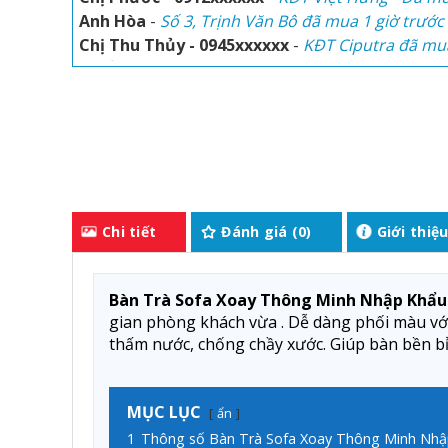
Anh Hòa
-
Số 3, Trịnh Văn Bô đã mua 1 giờ trước
Chị Thu Thủy - 0945xxxxxx
-
KĐT Ciputra đã mu
trước
Anh Minh Trà - 088xxxxxx
-
Đã mua 2 giờ trước
Đức Minh - 0912xxxxxx
-
Hai Bà Trưng - Đã mua 
Anh Phúc Lộc - 0934xxxxxx
-
Times City đã mua 3
Chị Thu Hằng - 08452xxxxxx
-
Mỹ Đình 2, Nam T
mua 6 giờ trước
Chị Phước - 0912xxxxxx
-
KĐT Việt Hưng - Đã mu
Anh Hòa
-
Số 3, Trịnh Văn Bô đã mua 1 giờ trước
Chi tiết
Đánh giá (0)
Giới thiệ
Chị Thu Thủy - 0945xxxxxx
-
KĐT Ciputra đã mu
trước
Bàn Trà Sofa Xoay Thông Minh Nhập Khẩu
gian phòng khách vừa . Dễ dàng phối màu với
thấm nước, chống chầy xước. Giúp bàn bền bỉ 
MỤC LỤC
ẩn
1
Thông số Bàn Trà Sofa Xoay Thông Minh Nh