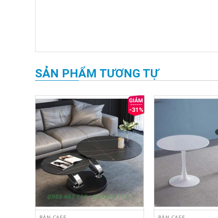
SẢN PHẨM TƯƠNG TỰ
-29%
-31%
BÀN CAFE
BÀN CAFE