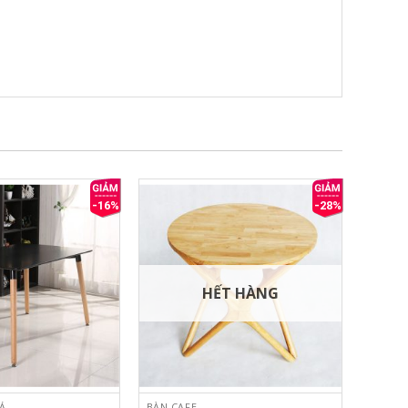
-16%
-28%
HẾT HÀNG
Á
BÀN CAFE