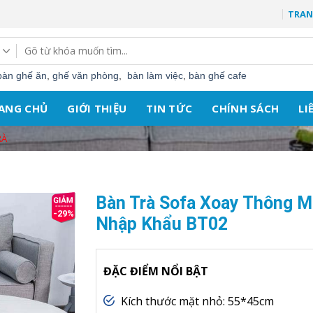
TRAN
Tìm
kiếm:
bàn ghế ăn
,
ghế văn phòng
,
bàn làm việc
,
bàn ghế cafe
ANG CHỦ
GIỚI THIỆU
TIN TỨC
CHÍNH SÁCH
LI
RÀ
Bàn Trà Sofa Xoay Thông M
-29%
Nhập Khẩu BT02
ĐẶC ĐIỂM NỔI BẬT
Kích thước mặt nhỏ: 55*45cm