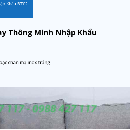
hập Khẩu BT02
oay Thông Minh Nhập Khẩu
hoặc chân mạ inox trắng