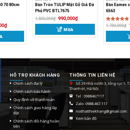
60 70 80cm
Bàn Tròn TULIP Mặt Gỗ Giả Đá
Bàn Eames c
Bàn Trà Sofa
Phủ PVC BTL7675
6563
990,000
₫
1,500,000
₫
Xoay Thông Minh Nhập Khẩu BT02
00
₫
1,780,000
₫
Được xếp
MUA
5.00
hạng
 còn gọi là bàn trà đôi tròn. Mẫu bàn uống nước này có 2 m
5 sao
A
từ inox 304 (loại thép không gỉ) cũng có dạng đường tròn.
ều chất liệu khác nhau trong cùng một sản phẩm: Nhựa giả 
HỖ TRỢ KHÁCH HÀNG
THÔNG TIN LIÊN HỆ
Chính sách đại lý
Số 29 nhà vườn 3, tổng cục 5, Tâ
Thanh trì, Hà Nội.
Chính sách bảo hành
Tel :
0988467117
Quy định về thanh toán
Zalo:
0988.467.117
Chính sách giao hàng lắp
noithatthiekhang@gmail.com
đặt
Xem bản đồ
Chính sách đổi hàng hoàn
tiền