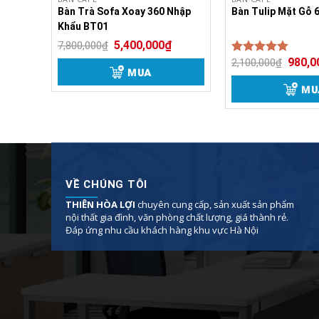
Gỗ
Bàn Trà Sofa Xoay 360 Nhập
Bàn Tulip Mặt Gỗ 
Khẩu BT01
5,400,000
₫
7,800,000
₫
Công dụng Bàn Trà Sofa 
980,0
2,100,000
₫
Được xếp
MUA
5.00
hạng
Bàn Trà Sofa Xoay Thông MInh Nhập Khẩu .hay
5 sao
MU
Trong đó, bộ phận nâng đỡ thường được làm 
Bàn uống nước 2 nửa hình tròn phối hợp nhi
VỀ CHÚNG TÔI
THIÊN HÒA LỢI
chuyên cung cấp, sản xuất sản phẩm
nội thất gia đình, văn phòng chất lượng, giá thành rẻ.
Đáp ứng nhu cầu khách hàng khu vực Hà Nội